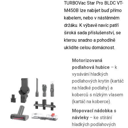
TURBOVac Star Pro BLDC VT-
M450B lze nabíjet buď přímo
kabelem, nebo v nástěnném
držáku. K výbavě navíc patří
široká sada příslušenství, se
kterou snadno a pohodlně
uklidíte celou domácnost.
Motorizovaná
podlahová hubice
–
k
vysávání hladkých
podlahových krytin (kartáč
na hladké podlahy) a
koberců s nízkým vlasem
(kartáč na koberce).
Mopovací nádobka s
návleky
– ke stírání
hladkých podlahových