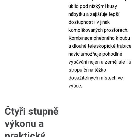
úklid pod nízkými kusy
nábytku a zajišťuje lepší
dostupnost i v jinak
komplikovaných prostorech.
Kombinace ohebného kloubu
a dlouhé teleskopické trubice
navíc umožňuje pohodlné
vysávání nejen u země, ale i u
stropu či na těžko
dosažitelných místech ve
výšce.
Čtyři stupně
výkonu a
praktický