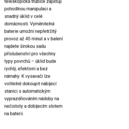
teleskopická trubice zajišťují
pohodlnou manipulaci a
snadný úklid v celé
domácnosti. Vyměnitelná
baterie umožní nepřetržitý
provoz až 45 minut a v balení
najdete širokou sadu
příslušenství pro všechny
typy povrchů – úklid bude
rychlý, efektivní a bez
námahy. K vysavači lze
volitelně dokoupit nabíjecí
stanici s automatickým
vyprazdňováním nádoby na
nečistoty a dobíjecím slotem
na baterii.