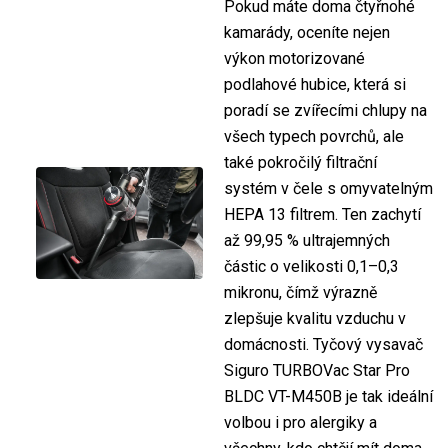
Pokud máte doma čtyřnohé
kamarády, oceníte nejen
výkon motorizované
podlahové hubice, která si
poradí se zvířecími chlupy na
všech typech povrchů, ale
také pokročilý filtrační
systém v čele s omyvatelným
HEPA 13 filtrem. Ten zachytí
až 99,95 % ultrajemných
částic o velikosti 0,1–0,3
mikronu, čímž výrazně
zlepšuje kvalitu vzduchu v
domácnosti. Tyčový vysavač
Siguro TURBOVac Star Pro
BLDC VT-M450B je tak ideální
volbou i pro alergiky a