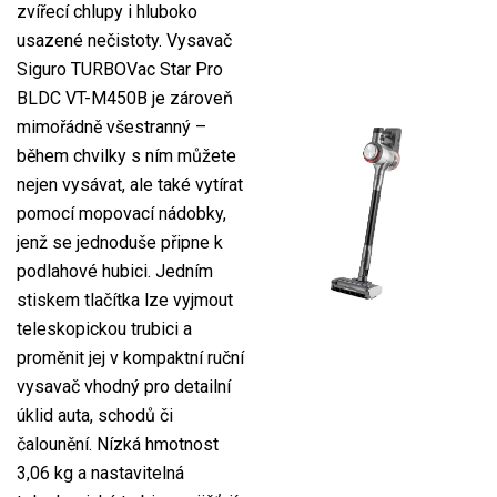
zvířecí chlupy i hluboko
usazené nečistoty. Vysavač
Siguro TURBOVac Star Pro
BLDC VT-M450B je zároveň
mimořádně všestranný –
během chvilky s ním můžete
nejen vysávat, ale také vytírat
pomocí mopovací nádobky,
jenž se jednoduše připne k
podlahové hubici. Jedním
stiskem tlačítka lze vyjmout
teleskopickou trubici a
proměnit jej v kompaktní ruční
vysavač vhodný pro detailní
úklid auta, schodů či
čalounění. Nízká hmotnost
3,06 kg a nastavitelná