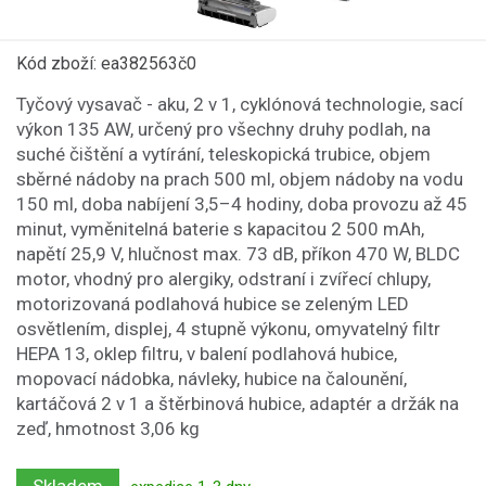
Kód zboží: ea382563č0
Tyčový vysavač - aku, 2 v 1, cyklónová technologie, sací
výkon 135 AW, určený pro všechny druhy podlah, na
suché čištění a vytírání, teleskopická trubice, objem
sběrné nádoby na prach 500 ml, objem nádoby na vodu
150 ml, doba nabíjení 3,5–4 hodiny, doba provozu až 45
minut, vyměnitelná baterie s kapacitou 2 500 mAh,
napětí 25,9 V, hlučnost max. 73 dB, příkon 470 W, BLDC
motor, vhodný pro alergiky, odstraní i zvířecí chlupy,
motorizovaná podlahová hubice se zeleným LED
osvětlením, displej, 4 stupně výkonu, omyvatelný filtr
HEPA 13, oklep filtru, v balení podlahová hubice,
mopovací nádobka, návleky, hubice na čalounění,
kartáčová 2 v 1 a štěrbinová hubice, adaptér a držák na
zeď, hmotnost 3,06 kg