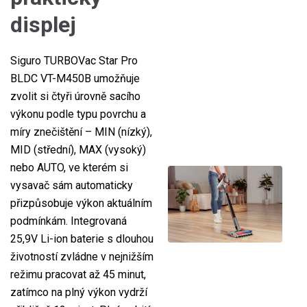
displej
Siguro TURBOVac Star Pro
BLDC VT-M450B umožňuje
zvolit si čtyři úrovně sacího
výkonu podle typu povrchu a
míry znečištění – MIN (nízký),
MID (střední), MAX (vysoký)
nebo AUTO, ve kterém si
vysavač sám automaticky
přizpůsobuje výkon aktuálním
podmínkám. Integrovaná
25,9V Li-ion baterie s dlouhou
životností zvládne v nejnižším
režimu pracovat až 45 minut,
zatímco na plný výkon vydrží