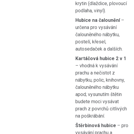
krytin (dlaždice, plovoucí
podlaha, vinyl).
Hubice na čalounění
–
určena pro vysávání
čalouněného nábytku,
postelí, křesel,
autosedaček a dalších.
Kartáčová hubice 2 v 1
– vhodná k vysávání
prachu a nečistot z
nábytku, polic, knihovny,
čalouněného nábytku
apod; vysunutím štětin
budete moci vysávat
prach z povrchů citlivých
na poškrábání.
Štěrbinová hubice
–
pro
vysávání prachu a