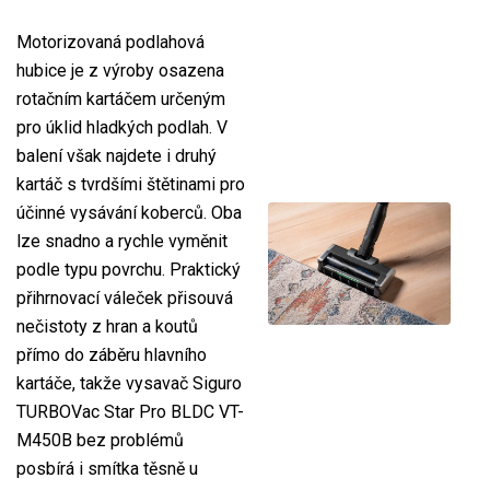
Motorizovaná podlahová
hubice je z výroby osazena
rotačním kartáčem určeným
pro úklid hladkých podlah. V
balení však najdete i druhý
kartáč s tvrdšími štětinami pro
účinné vysávání koberců. Oba
lze snadno a rychle vyměnit
podle typu povrchu. Praktický
přihrnovací váleček přisouvá
nečistoty z hran a koutů
přímo do záběru hlavního
kartáče, takže vysavač Siguro
TURBOVac Star Pro BLDC VT-
M450B bez problémů
posbírá i smítka těsně u