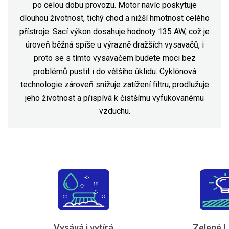
po celou dobu provozu. Motor navíc poskytuje
dlouhou životnost, tichý chod a nižší hmotnost celého
přístroje. Sací výkon dosahuje hodnoty 135 AW, což je
úroveň běžná spíše u výrazně dražších vysavačů, i
proto se s tímto vysavačem budete moci bez
problémů pustit i do většího úklidu. Cyklónová
technologie zároveň snižuje zatížení filtru, prodlužuje
jeho životnost a přispívá k čistšímu vyfukovanému
vzduchu.
Vysává i vytírá
Zelené L