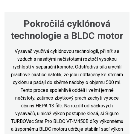
Pokročilá cyklónová
technologie a BLDC motor
Vysavač využívá cyklónovou technologii, při níž se
vzduch s nasátými nečistotami roztočí vysokou
rychlostí v separační komoře. Odstředivá síla urychlí
prachové částice natolik, že jsou odtlačeny ke stěnám
cyklónu a padají do sběrné nádoby o objemu 500 ml.
Tento proces spolehlivě oddělí i velmi jemné
nečistoty, zatímco zbytkový prach zachytí vysoce
účinný HEPA 13 filtr. Na rozdíl od sáčkových
vysavačů, u nichž výkon postupně klesá, si Siguro
TURBOVac Star Pro BLDC VT-M450B díky výkonnému
a úspornému BLDC motoru udržuje stabilní sací výkon