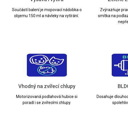
Součástí balení je mopovací nádobka o
Zvýrazňuje prac
objemu 150 ml a návleky na vytírání.
smítka na podlaze
nepře
Vhodný na zvířecí chlupy
BLD
Motorizovaná podlahová hubice si
Dosahuje dlouhod
poradí i se zvířecími chlupy.
spolehli