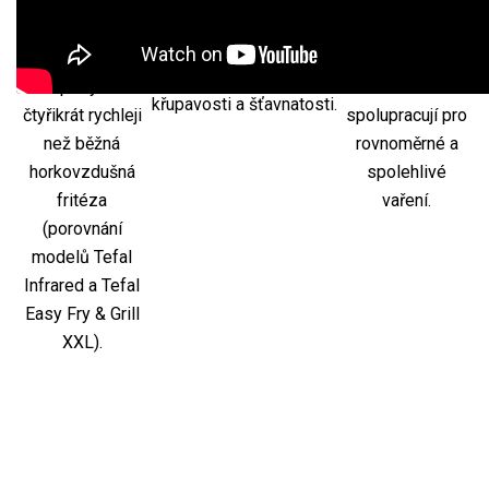
technologie
infračervené a
infračerveného tepla
dosahuje
spodní
připravíte pokrmy s
požadované
kondukční topné
dokonalou kombinací
teploty až
těleso
křupavosti a šťavnatosti.
čtyřikrát rychleji
spolupracují pro
než běžná
rovnoměrné a
horkovzdušná
spolehlivé
fritéza
vaření.
(porovnání
modelů Tefal
Infrared a Tefal
Easy Fry & Grill
XXL).