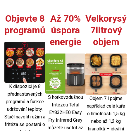
Objevte 8
Až 70%
Velkorysý
programů
úspora
7litrový
energie
objem
K dispozici je 8
přednastavených
S horkovzdušnou
Objem 7 l pojme
programů a funkce
fritézou Tefal
například celé kuře
udržování teploty.
EY832HE0 Easy
o hmotnosti 1,5 kg
Stačí navolit režim a
Fry Infrared Grey
nebo až 1,2 kg
fritéza se postará o
můžete ušetřit až
hranolků – ideální