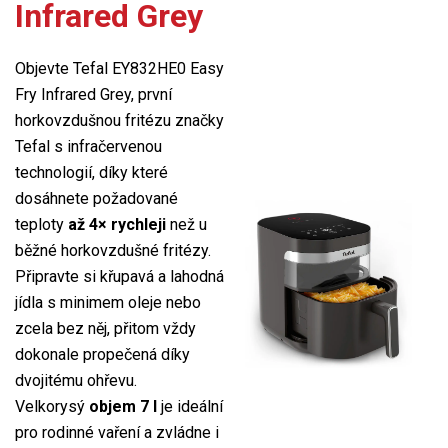
Infrared Grey
Objevte Tefal EY832HE0 Easy
Fry Infrared Grey, první
horkovzdušnou fritézu značky
Tefal s infračervenou
technologií, díky které
dosáhnete požadované
teploty
až 4× rychleji
než u
běžné horkovzdušné fritézy.
Připravte si křupavá a lahodná
jídla s minimem oleje nebo
zcela bez něj, přitom vždy
dokonale propečená díky
dvojitému ohřevu.
Velkorysý
objem 7 l
je ideální
pro rodinné vaření a zvládne i