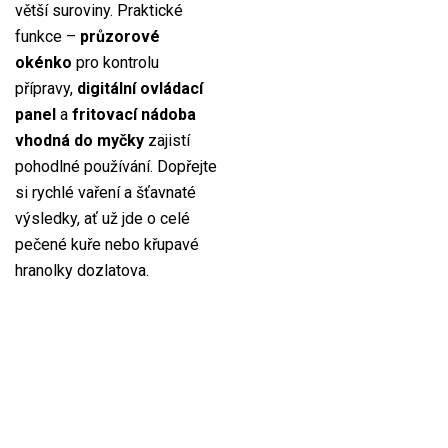
větší suroviny. Praktické
funkce –
průzorové
okénko
pro kontrolu
přípravy,
digitální ovládací
panel
a
fritovací nádoba
vhodná do myčky
zajistí
pohodlné používání. Dopřejte
si rychlé vaření a šťavnaté
výsledky, ať už jde o celé
pečené kuře nebo křupavé
hranolky dozlatova.