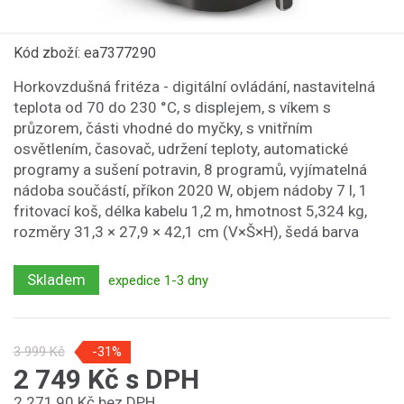
Kód zboží: ea7377290
Horkovzdušná fritéza - digitální ovládání, nastavitelná
teplota od 70 do 230 °C, s displejem, s víkem s
průzorem, části vhodné do myčky, s vnitřním
osvětlením, časovač, udržení teploty, automatické
programy a sušení potravin, 8 programů, vyjímatelná
nádoba součástí, příkon 2020 W, objem nádoby 7 l, 1
fritovací koš, délka kabelu 1,2 m, hmotnost 5,324 kg,
rozměry 31,3 × 27,9 × 42,1 cm (V×Š×H), šedá barva
Skladem
expedice 1-3 dny
3 999 Kč
-31%
2 749 Kč s DPH
2 271,90 Kč bez DPH