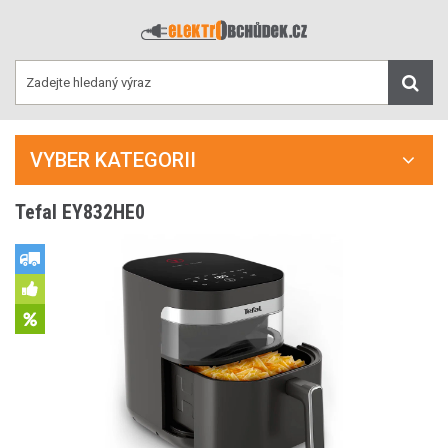
VYBER KATEGORII
Tefal EY832HE0