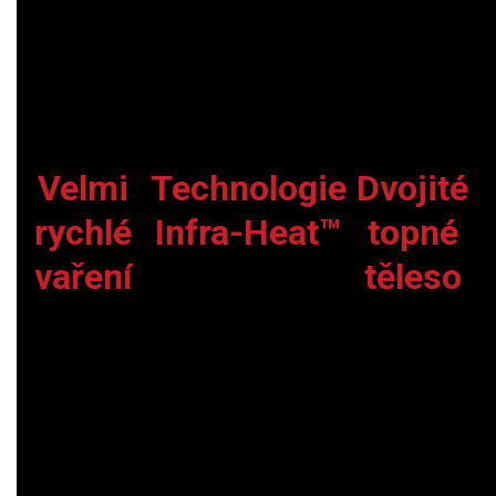
Velmi
Technologie
Dvojité
rychlé
Infra-Heat™
topné
vaření
těleso
Infračervená
Horní
Díky přímému působení