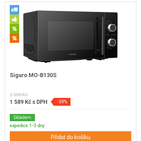
Siguro MO-B130S
2 590 Kč
1 589 Kč
s DPH
-39%
Skladem
expedice 1-3 dny
Přidat do košíku