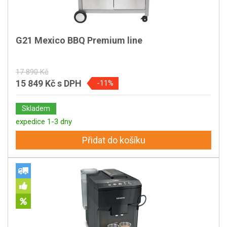
G21 Mexico BBQ Premium line
17 890 Kč
15 849 Kč
s DPH
-11%
Skladem
expedice 1-3 dny
Přidat do košíku