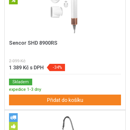
Sencor SHD 8900RS
2 099 Kč
1 389 Kč
s DPH
-34%
Skladem
expedice 1-3 dny
Přidat do košíku