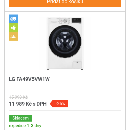
Přidat do košíku
LG FA49V5VW1W
15 990 Kč
11 989 Kč
s DPH
-25%
Skladem
expedice 1-3 dny