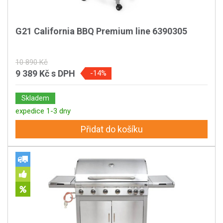
G21 California BBQ Premium line 6390305
10 890 Kč
9 389 Kč
s DPH
-14%
Skladem
expedice 1-3 dny
Přidat do košíku