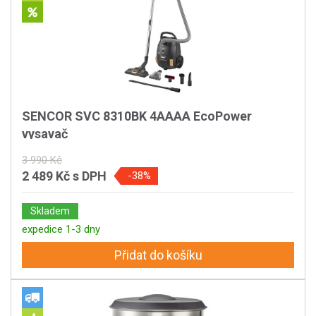
SENCOR SVC 8310BK 4AAAA EcoPower
vysavač
3 990 Kč
2 489 Kč
s DPH
-38%
Skladem
expedice 1-3 dny
Přidat do košíku