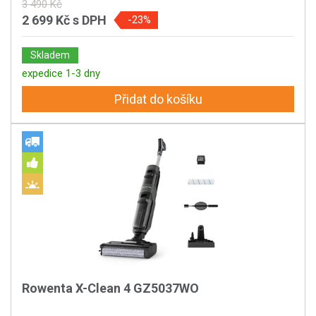
3 490 Kč
2 699 Kč
s DPH
-23%
Skladem
expedice 1-3 dny
Přidat do košíku
Rowenta X-Clean 4 GZ5037WO