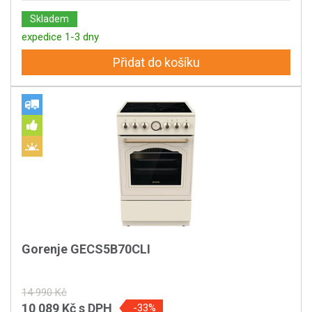
Skladem
expedice 1-3 dny
Přidat do košíku
Gorenje GECS5B70CLI
14 990 Kč
10 089 Kč
s DPH
-33%