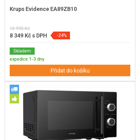
Krups Evidence EA89ZB10
10 990 Kč
8 349 Kč
s DPH
-24%
Skladem
expedice 1-3 dny
Přidat do košíku