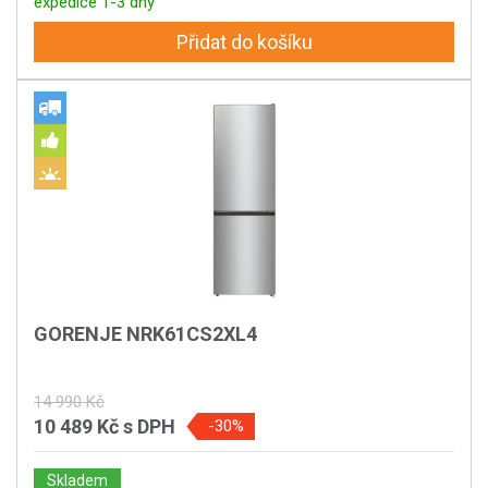
expedice 1-3 dny
Přidat do košíku
GORENJE NRK61CS2XL4
14 990 Kč
10 489 Kč
s DPH
-30%
Skladem