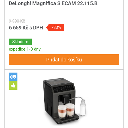
DeLonghi Magnifica S ECAM 22.115.B
9 990 Kč
6 659 Kč
s DPH
-33%
Skladem
expedice 1-3 dny
Přidat do košíku