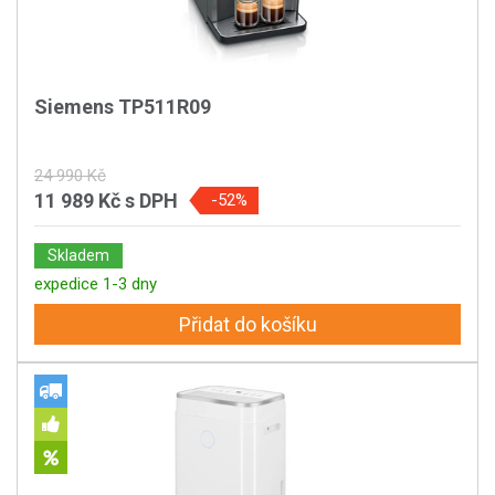
Siemens TP511R09
24 990 Kč
11 989 Kč
s DPH
-52%
Skladem
expedice 1-3 dny
Přidat do košíku