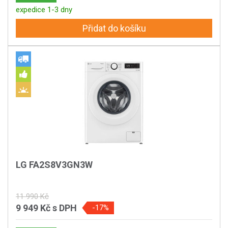
expedice 1-3 dny
Přidat do košíku
LG FA2S8V3GN3W
11 990 Kč
9 949 Kč
s DPH
-17%