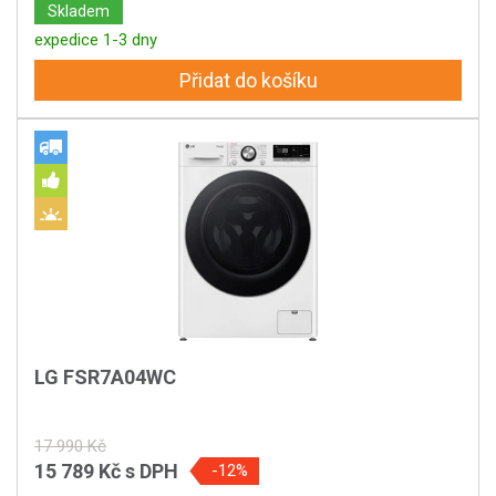
Skladem
expedice 1-3 dny
Přidat do košíku
LG FSR7A04WC
17 990 Kč
15 789 Kč
s DPH
-12%