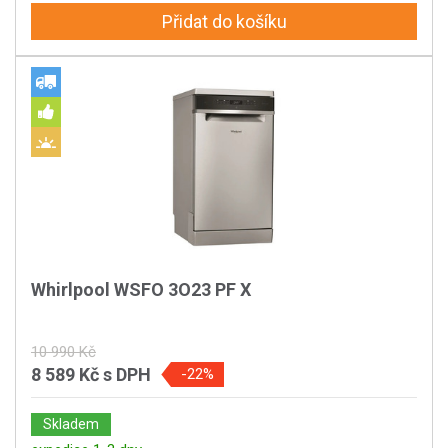
Přidat do košíku
Whirlpool WSFO 3O23 PF X
10 990 Kč
8 589 Kč
s DPH
-22%
Skladem