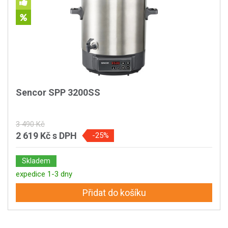
Sencor SPP 3200SS
3 490 Kč
2 619 Kč
s DPH
-25%
Skladem
expedice 1-3 dny
Přidat do košíku