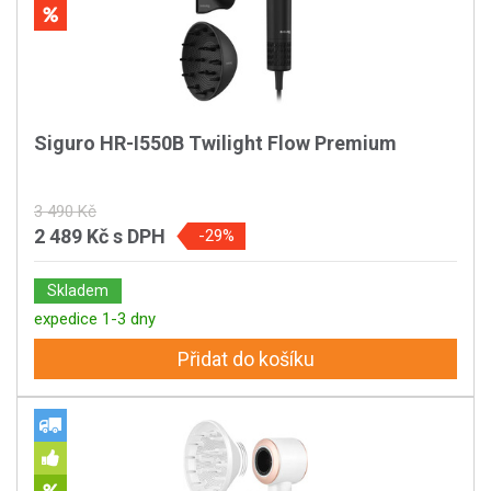
Siguro HR-I550B Twilight Flow Premium
3 490 Kč
2 489 Kč
s DPH
-29%
Skladem
expedice 1-3 dny
Přidat do košíku