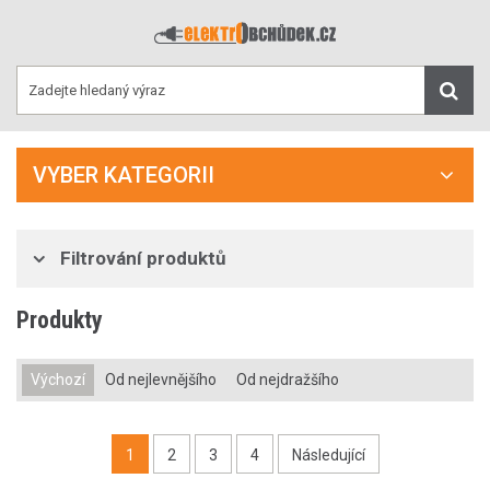
VYBER KATEGORII
Filtrování produktů
Produkty
Výchozí
Od nejlevnějšího
Od nejdražšího
1
2
3
4
Následující