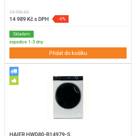
15 990 Kč
14 989 Kč
s DPH
-6%
Skladem
expedice 1-3 dny
Přidat do košíku
HAIER HWD80-B14979-S