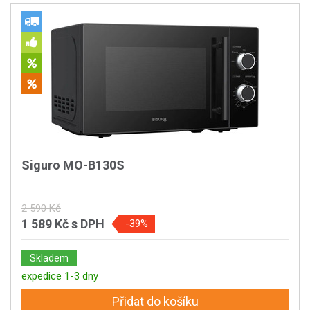
Siguro MO-B130S
2 590 Kč
1 589 Kč
s DPH
-39%
Skladem
expedice 1-3 dny
Přidat do košíku