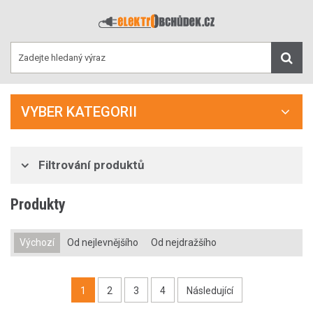
VYBER KATEGORII
Filtrování produktů
Produkty
Výchozí
Od nejlevnějšího
Od nejdražšího
1
2
3
4
Následující