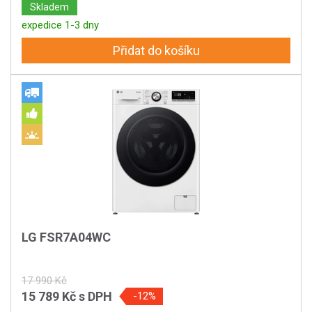
Skladem
expedice 1-3 dny
Přidat do košíku
LG FSR7A04WC
17 990 Kč
15 789 Kč
s DPH
-12%