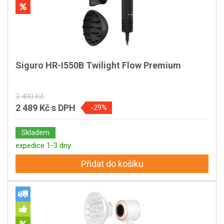
Siguro HR-I550B Twilight Flow Premium
3 490 Kč
2 489 Kč
s DPH
-29%
Skladem
expedice 1-3 dny
Přidat do košíku