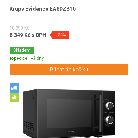
Krups Evidence EA89ZB10
10 990 Kč
8 349 Kč
s DPH
-24%
Skladem
expedice 1-3 dny
Přidat do košíku