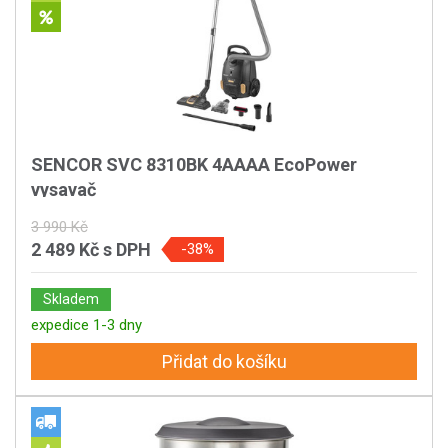
SENCOR SVC 8310BK 4AAAA EcoPower
vysavač
3 990 Kč
2 489 Kč
s DPH
-38%
Skladem
expedice 1-3 dny
Přidat do košíku