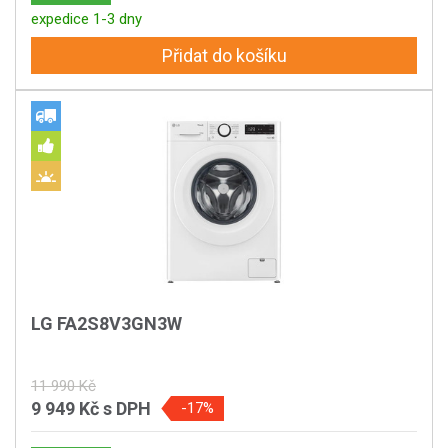
expedice 1-3 dny
Přidat do košíku
LG FA2S8V3GN3W
11 990 Kč
9 949 Kč
s DPH
-17%