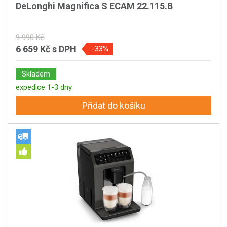
DeLonghi Magnifica S ECAM 22.115.B
9 990 Kč
6 659 Kč
s DPH
-33%
Skladem
expedice 1-3 dny
Přidat do košíku