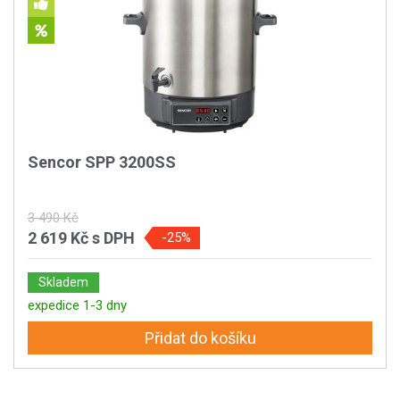
Sencor SPP 3200SS
3 490 Kč
2 619 Kč
s DPH
-25%
Skladem
expedice 1-3 dny
Přidat do košíku