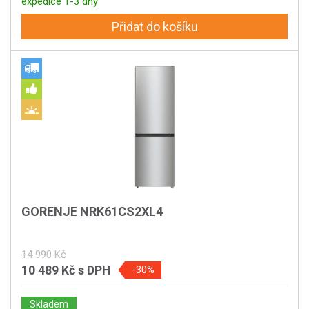
expedice 1-3 dny
Přidat do košíku
GORENJE NRK61CS2XL4
14 990 Kč
10 489 Kč
s DPH
-30%
Skladem