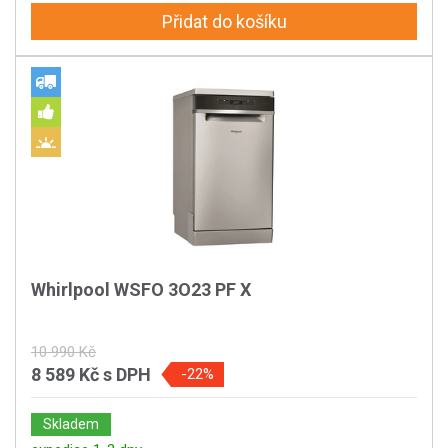
Přidat do košíku
Whirlpool WSFO 3O23 PF X
10 990 Kč
8 589 Kč
s DPH
-22%
Skladem