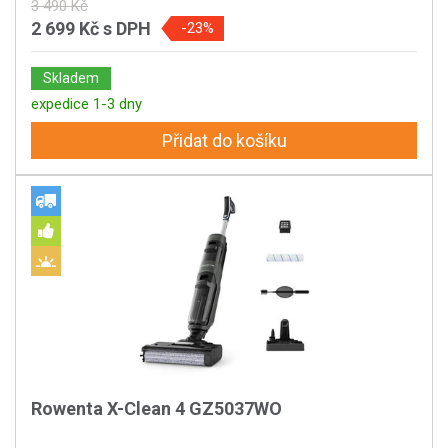
3 490 Kč
2 699 Kč
s DPH
-23%
Skladem
expedice 1-3 dny
Přidat do košíku
Rowenta X-Clean 4 GZ5037WO