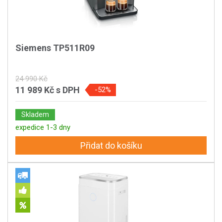
Siemens TP511R09
24 990 Kč
11 989 Kč
s DPH
-52%
Skladem
expedice 1-3 dny
Přidat do košíku