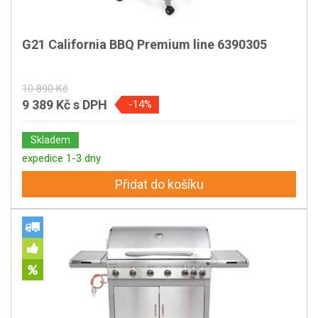
G21 California BBQ Premium line 6390305
10 890 Kč
9 389 Kč
s DPH
-14%
Skladem
expedice 1-3 dny
Přidat do košíku