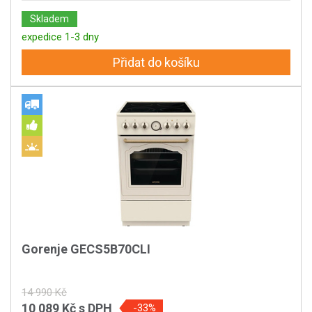
Skladem
expedice 1-3 dny
Přidat do košíku
Gorenje GECS5B70CLI
14 990 Kč
10 089 Kč
s DPH
-33%