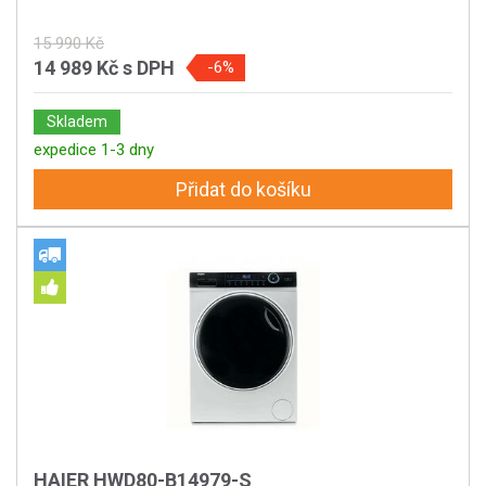
15 990 Kč
14 989 Kč
s DPH
-6%
Skladem
expedice 1-3 dny
Přidat do košíku
HAIER HWD80-B14979-S