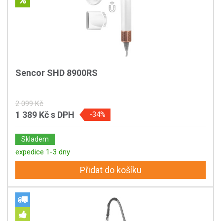
Sencor SHD 8900RS
2 099 Kč
1 389 Kč
s DPH
-34%
Skladem
expedice 1-3 dny
Přidat do košíku