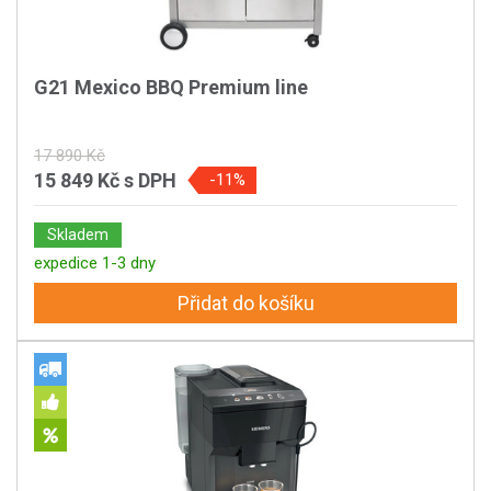
G21 Mexico BBQ Premium line
17 890 Kč
15 849 Kč
s DPH
-11%
Skladem
expedice 1-3 dny
Přidat do košíku