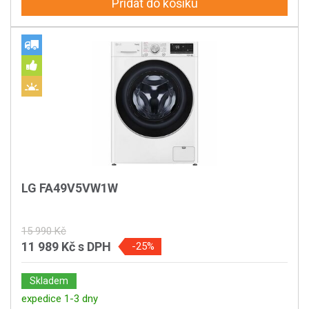
Přidat do košíku
LG FA49V5VW1W
15 990 Kč
11 989 Kč
s DPH
-25%
Skladem
expedice 1-3 dny